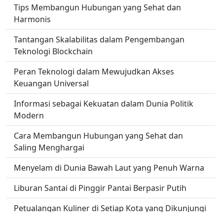
Tips Membangun Hubungan yang Sehat dan
Harmonis
Tantangan Skalabilitas dalam Pengembangan
Teknologi Blockchain
Peran Teknologi dalam Mewujudkan Akses
Keuangan Universal
Informasi sebagai Kekuatan dalam Dunia Politik
Modern
Cara Membangun Hubungan yang Sehat dan
Saling Menghargai
Menyelam di Dunia Bawah Laut yang Penuh Warna
Liburan Santai di Pinggir Pantai Berpasir Putih
Petualangan Kuliner di Setiap Kota yang Dikunjungi